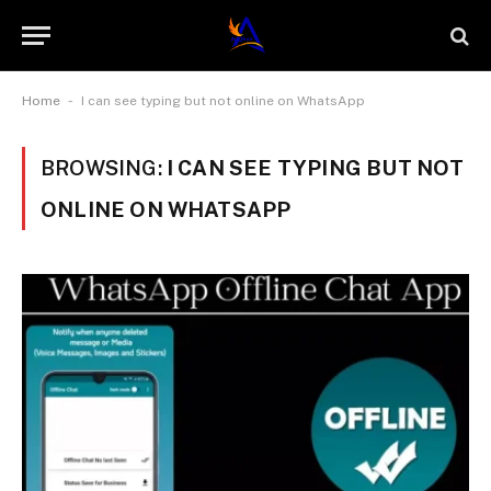
-
Home
I can see typing but not online on WhatsApp
BROWSING:
I CAN SEE TYPING BUT NOT
ONLINE ON WHATSAPP