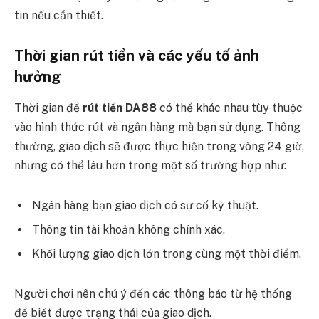
tin nếu cần thiết.
Thời gian rút tiền và các yếu tố ảnh
hưởng
Thời gian để
rút tiền DA88
có thể khác nhau tùy thuộc
vào hình thức rút và ngân hàng mà bạn sử dụng. Thông
thường, giao dịch sẽ được thực hiện trong vòng 24 giờ,
nhưng có thể lâu hơn trong một số trường hợp như:
Ngân hàng bạn giao dịch có sự cố kỹ thuật.
Thông tin tài khoản không chính xác.
Khối lượng giao dịch lớn trong cùng một thời điểm.
Người chơi nên chú ý đến các thông báo từ hệ thống
để biết được trạng thái của giao dịch.