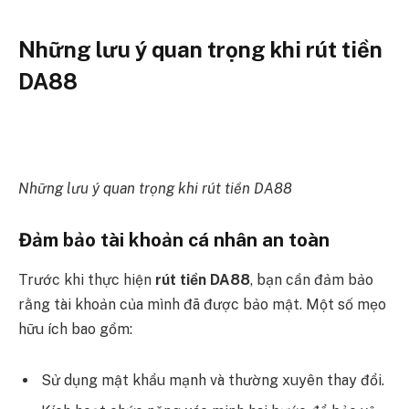
Những lưu ý quan trọng khi rút tiền
DA88
Những lưu ý quan trọng khi rút tiền DA88
Đảm bảo tài khoản cá nhân an toàn
Trước khi thực hiện
rút tiền DA88
, bạn cần đảm bảo
rằng tài khoản của mình đã được bảo mật. Một số mẹo
hữu ích bao gồm:
Sử dụng mật khẩu mạnh và thường xuyên thay đổi.