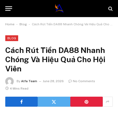
-
-
Home
Blog
Cách Rút Tiền DA88 Nhanh Chóng Và Hiệu Quả Cho Hội Viên
BLOG
Cách Rút Tiền DA88 Nhanh
Chóng Và Hiệu Quả Cho Hội
Viên
By
Alfa Team
June 28, 2026
No Comments
4 Mins Read