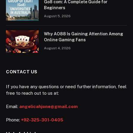
Go8 com: A Complete Guide for
Beginners
August 5, 2026
Why AO88 Is Gaining Attention Among
Online Gaming Fans
August 4, 2026
CONTACT US
If you have any questions or need further information, feel
free to reach out to us at:
Email:
angelicahjone@gmail.com
Phone:
+92-325-301-0405