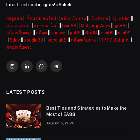
latest tech and insights! #Apkek
daga88
||
ซื้อหวยออนไลน์
||
สล็อตเว็บตรง
||
เว็บสล็อต
||
tỷ lệ kèo
||
สล็อตวอเลท
||
แทงบอลโลก
||
twin68
||
Mahjong Ways
||
go88
||
สล็อตเว็บตรง
||
สล็อต
||
sunwin
||
go88
||
ฟัน88
||
mm99
||
mm99
||
8day
||
xocdia88
||
xocdia88
||
สล็อตเว็บตรง
||
T777 Betting
||
สล็อตเว็บตรง
Instagram
LinkedIn
WhatsApp
Telegram
LATEST POSTS
Best Tips and Strategies to Make the
Most of EA88
August 5, 2026