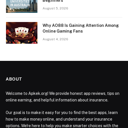
Beginners
August 5, 2026
Why AO88 Is Gaining Attention Among
Online Gaming Fans
August 4, 2026
ABOUT
Welcome to Apkek.org! We provide honest app reviews, tips on
online earning, and helpful information about insurance.
Our goal is to make it easy for you to find the best apps, learn
how to make money online, and understand your insurance
options. We're here to help you make smarter choices with the