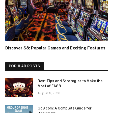
Discover S8: Popular Games and Exciting Features
POPULAR POSTS
Best Tips and Strategies to Make the
Most of EA88
August 5, 2026
Go8 com: A Complete Guide for