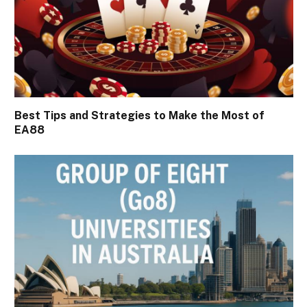
Best Tips and Strategies to Make the Most of
EA88