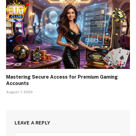
Mastering Secure Access for Premium Gaming
Accounts
August 7, 2026
LEAVE A REPLY