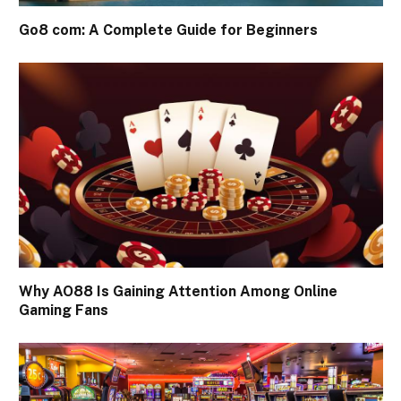
Go8 com: A Complete Guide for Beginners
Why AO88 Is Gaining Attention Among Online
Gaming Fans