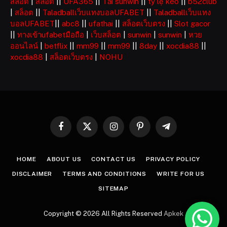
สล็อต
|
สล็อต
||
UFA365
||
Tải sunwin
||
tỷ lệ kèo
||
b52club
|
สล็อต
||
Taladballเว็บแทงบอลUFABET
||
Taladballเว็บแทง
บอลUFABET
||
abc8
||
ufathai
||
สล็อตเว็บตรง
||
Slot gacor
||
ทางเข้าufabetมือถือ
|
เว็บสล็อต
|
sunwin
|
sunwin
|
หวย
ออนไลน์
|
betflix
||
mm99
||
mm99
||
8day
||
xocdia88
||
xocdia88
|
สล็อตเว็บตรง
|
NOHU
Facebook
X
Instagram
Pinterest
Telegram
(Twitter)
HOME
ABOUT US
CONTACT US
PRIVACY POLICY
DISCLAIMER
TERMS AND CONDITIONS
WRITE FOR US
SITEMAP
Copyright © 2026 All Rights Reserved
Apkek