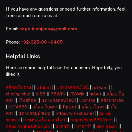
If you have any questions or need further information, feel
free to reach out to us at:
Email:
angelicahjone@gmail.com
Phone:
+92-325-301-0405
Helpful Links
Here are some helpful links for our users. Hopefully, you
liked it.
สล็อตเว็บตรง
||
Ufabet
||
แทงบอลออนไลน์
||
ufabet
||
choáng club
||
bj88
||
78WIN
||
78Win
||
hubet
||
สล็อตเว็บ
ตรง
||
เว็บสล็อต
||
แทงบอลออนไลน์
||
แทงบอล
||
สล็อตวอเลท
||
UFA656
||
สล็อตเว็บตรง
||
Pgslot
||
สล็อตเว็บตรง
||
เว็บ
ตรง
||
แทงบอลยูฟ่าเบท
||
https://vmax66.net
||
tài xỉu
sunwin
||
แทงบอลโลกออนไลน์
||
https://new8838.net
||
https://shbet800.com
||
บาคาร่า
||
บาคาร่า
||
slot gacor
||