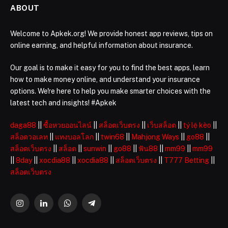
ABOUT
Welcome to Apkek.org! We provide honest app reviews, tips on
online earning, and helpful information about insurance.
Our goal is to make it easy for you to find the best apps, learn
how to make money online, and understand your insurance
options. We're here to help you make smarter choices with the
latest tech and insights! #Apkek
daga88
||
ซื้อหวยออนไลน์
||
สล็อตเว็บตรง
||
เว็บสล็อต
||
tỷ lệ kèo
||
สล็อตวอเลท
||
แทงบอลโลก
||
twin68
||
Mahjong Ways
||
go88
||
สล็อตเว็บตรง
||
สล็อต
||
sunwin
||
go88
||
ฟัน88
||
mm99
||
mm99
||
8day
||
xocdia88
||
xocdia88
||
สล็อตเว็บตรง
||
T777 Betting
||
สล็อตเว็บตรง
Instagram
LinkedIn
WhatsApp
Telegram