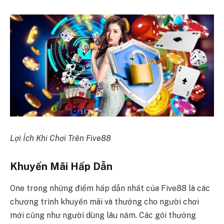
Lợi Ích Khi Chơi Trên Five88
Khuyến Mãi Hấp Dẫn
One trong những điểm hấp dẫn nhất của Five88 là các
chương trình khuyến mãi và thưởng cho người chơi
mới cũng như người dùng lâu năm. Các gói thưởng