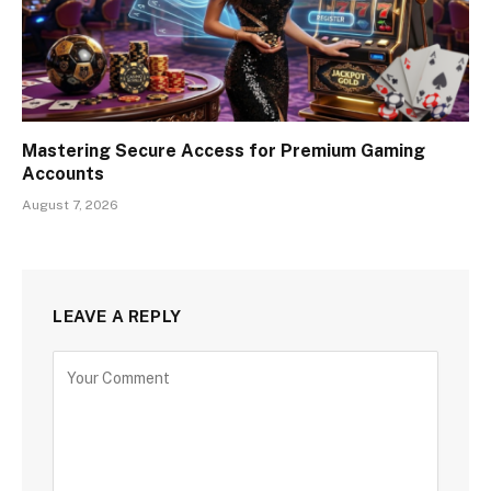
Mastering Secure Access for Premium Gaming
Accounts
August 7, 2026
LEAVE A REPLY