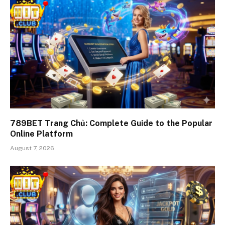
789BET Trang Chủ: Complete Guide to the Popular
Online Platform
August 7, 2026