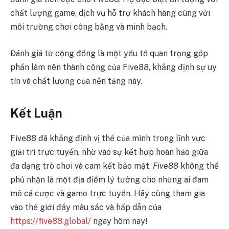
chất lượng game, dịch vụ hỗ trợ khách hàng cùng với
môi trường chơi công bằng và minh bạch.
Đánh giá từ cộng đồng là một yếu tố quan trọng góp
phần làm nên thành công của Five88, khẳng định sự uy
tín và chất lượng của nền tảng này.
Kết Luận
Five88 đã khẳng định vị thế của mình trong lĩnh vực
giải trí trực tuyến, nhờ vào sự kết hợp hoàn hảo giữa
đa dạng trò chơi và cam kết bảo mật.
Five88
không thể
phủ nhận là một địa điểm lý tưởng cho những ai đam
mê cá cược và game trực tuyến. Hãy cùng tham gia
vào thế giới đầy màu sắc và hấp dẫn của
https://five88.global/
ngay hôm nay!