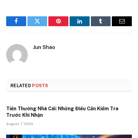
Facebook
Twitter
Pinterest
LinkedIn
Tumblr
Email
Jun Shao
RELATED
POSTS
Tiền Thưởng Nhà Cái: Những Điều Cần Kiểm Tra
Trước Khi Nhận
August 7, 2026