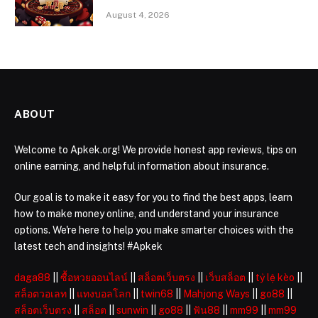
August 4, 2026
ABOUT
Welcome to Apkek.org! We provide honest app reviews, tips on
online earning, and helpful information about insurance.
Our goal is to make it easy for you to find the best apps, learn
how to make money online, and understand your insurance
options. We're here to help you make smarter choices with the
latest tech and insights! #Apkek
daga88
||
ซื้อหวยออนไลน์
||
สล็อตเว็บตรง
||
เว็บสล็อต
||
tỷ lệ kèo
||
สล็อตวอเลท
||
แทงบอลโลก
||
twin68
||
Mahjong Ways
||
go88
||
สล็อตเว็บตรง
||
สล็อต
||
sunwin
||
go88
||
ฟัน88
||
mm99
||
mm99