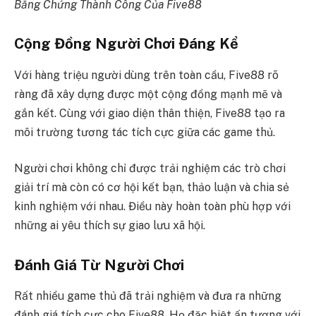
Bằng Chứng Thành Công Của Five88
Cộng Đồng Người Chơi Đáng Kể
Với hàng triệu người dùng trên toàn cầu, Five88 rõ
ràng đã xây dựng được một cộng đồng mạnh mẽ và
gắn kết. Cùng với giao diện thân thiện, Five88 tạo ra
môi trường tương tác tích cực giữa các game thủ.
Người chơi không chỉ được trải nghiệm các trò chơi
giải trí mà còn có cơ hội kết bạn, thảo luận và chia sẻ
kinh nghiệm với nhau. Điều này hoàn toàn phù hợp với
những ai yêu thích sự giao lưu xã hội.
Đánh Giá Từ Người Chơi
Rất nhiều game thủ đã trải nghiệm và đưa ra những
đánh giá tích cực cho Five88. Họ đặc biệt ấn tượng với