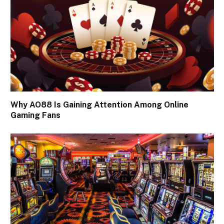
Why AO88 Is Gaining Attention Among Online
Gaming Fans