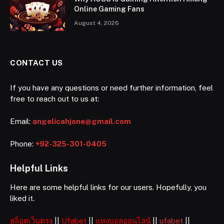
Online Gaming Fans
August 4, 2026
CONTACT US
If you have any questions or need further information, feel
free to reach out to us at:
Email:
angelicahjone@gmail.com
Phone:
+92-325-301-0405
Helpful Links
Here are some helpful links for our users. Hopefully, you
liked it.
สล็อตเว็บตรง
||
Ufabet
||
แทงบอลออนไลน์
||
ufabet
||