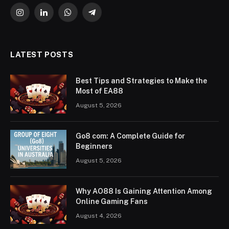
Instagram
LinkedIn
WhatsApp
Telegram
LATEST POSTS
Best Tips and Strategies to Make the
Most of EA88
August 5, 2026
Go8 com: A Complete Guide for
Beginners
August 5, 2026
Why AO88 Is Gaining Attention Among
Online Gaming Fans
August 4, 2026