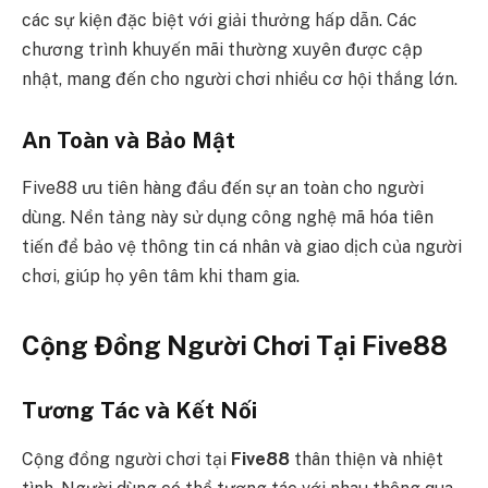
các sự kiện đặc biệt với giải thưởng hấp dẫn. Các
chương trình khuyến mãi thường xuyên được cập
nhật, mang đến cho người chơi nhiều cơ hội thắng lớn.
An Toàn và Bảo Mật
Five88 ưu tiên hàng đầu đến sự an toàn cho người
dùng. Nền tảng này sử dụng công nghệ mã hóa tiên
tiến để bảo vệ thông tin cá nhân và giao dịch của người
chơi, giúp họ yên tâm khi tham gia.
Cộng Đồng Người Chơi Tại Five88
Tương Tác và Kết Nối
Cộng đồng người chơi tại
Five88
thân thiện và nhiệt