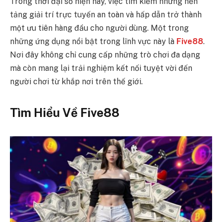
Trong thời đại số hiện nay, việc tìm kiếm những nền
tảng giải trí trực tuyến an toàn và hấp dẫn trở thành
một ưu tiên hàng đầu cho người dùng. Một trong
những ứng dụng nổi bật trong lĩnh vực này là
Five88
.
Nơi đây không chỉ cung cấp những trò chơi đa dạng
mà còn mang lại trải nghiệm kết nối tuyệt vời đến
người chơi từ khắp nơi trên thế giới.
Tìm Hiểu Về Five88