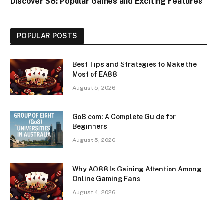
Discover S8: Popular Games and Exciting Features
POPULAR POSTS
Best Tips and Strategies to Make the
Most of EA88
August 5, 2026
Go8 com: A Complete Guide for
Beginners
August 5, 2026
Why AO88 Is Gaining Attention Among
Online Gaming Fans
August 4, 2026