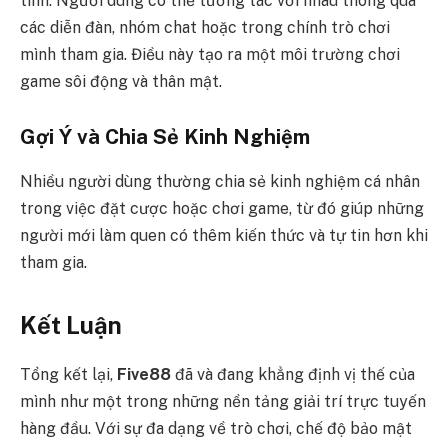
tình. Người dùng có thể tương tác với nhau thông qua
các diễn đàn, nhóm chat hoặc trong chính trò chơi
mình tham gia. Điều này tạo ra một môi trường chơi
game sôi động và thân mật.
Gợi Ý và Chia Sẻ Kinh Nghiệm
Nhiều người dùng thường chia sẻ kinh nghiệm cá nhân
trong việc đặt cược hoặc chơi game, từ đó giúp những
người mới làm quen có thêm kiến thức và tự tin hơn khi
tham gia.
Kết Luận
Tổng kết lại,
Five88
đã và đang khẳng định vị thế của
mình như một trong những nền tảng giải trí trực tuyến
hàng đầu. Với sự đa dạng về trò chơi, chế độ bảo mật