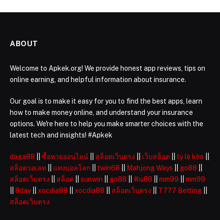
ABOUT
Welcome to Apkek.org! We provide honest app reviews, tips on
online earning, and helpful information about insurance.
Our goal is to make it easy for you to find the best apps, learn
how to make money online, and understand your insurance
options. We're here to help you make smarter choices with the
latest tech and insights! #Apkek
daga88
||
ซื้อหวยออนไลน์
||
สล็อตเว็บตรง
||
เว็บสล็อต
||
tỷ lệ kèo
||
สล็อตวอเลท
||
แทงบอลโลก
||
twin68
||
Mahjong Ways
||
go88
||
สล็อตเว็บตรง
||
สล็อต
||
sunwin
||
go88
||
ฟัน88
||
mm99
||
mm99
||
8day
||
xocdia88
||
xocdia88
||
สล็อตเว็บตรง
||
T777 Betting
||
สล็อตเว็บตรง