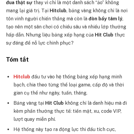
đua thật sự
thay vì chỉ là một danh sách “ảo” không
mang lại giá trị. Tại
Hitclub
, bảng vàng không chỉ là nơi
tôn vinh người chiến thắng mà còn là
đòn bẩy tâm lý
,
tạo nên một sân chơi có chiều sâu và nhiều lớp thưởng
hấp dẫn. Nhưng liệu bảng xếp hạng của
Hit Club
thực
sự đáng để nỗ lực chinh phục?
Tóm tắt
Hitclub
đầu tư vào hệ thống bảng xếp hạng minh
bạch, chia theo từng thể loại game, cấp độ và thời
gian cụ thể như ngày, tuần, tháng.
Bảng vàng tại
Hit Club
không chỉ là danh hiệu mà đi
kèm phần thưởng thực tế: tiền mặt, xu, code VIP,
lượt quay miễn phí.
Hệ thống này tạo ra động lực thi đấu tích cực,