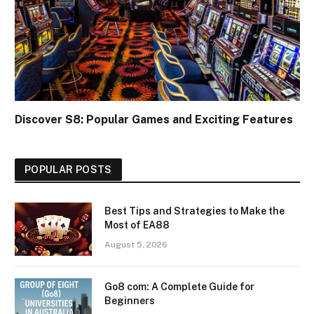
Discover S8: Popular Games and Exciting Features
POPULAR POSTS
Best Tips and Strategies to Make the
Most of EA88
August 5, 2026
Go8 com: A Complete Guide for
Beginners