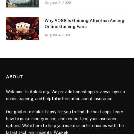
August 5, 2026
Why AO88 Is Gaining Attention Among
Online Gaming Fans
August 4, 2026
ABOUT
Welcome to Apkek.org! We provide honest app reviews, tips on
online earning, and helpful information about insurance.
Our goal is to make it easy for you to find the best apps, learn
how to make money online, and understand your insurance
options. We're here to help you make smarter choices with the
latest tech and insights! #Apkek