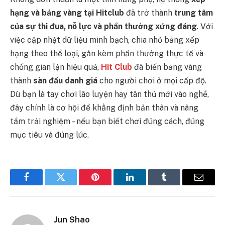
hạng và bảng vàng tại Hitclub
đã trở thành
trung tâm
của sự thi đua, nỗ lực và phần thưởng xứng đáng
. Với
việc cập nhật dữ liệu minh bạch, chia nhỏ bảng xếp
hạng theo thể loại, gắn kèm phần thưởng thực tế và
chống gian lận hiệu quả,
Hit Club
đã biến bảng vàng
thành
sàn đấu danh giá
cho người chơi ở mọi cấp độ.
Dù bạn là tay chơi lão luyện hay tân thủ mới vào nghề,
đây chính là cơ hội để khẳng định bản thân và nâng
tầm trải nghiệm – nếu bạn biết chơi đúng cách, đúng
mục tiêu và đúng lúc.
Facebook
Twitter
Pinterest
LinkedIn
Tumblr
Email
Jun Shao