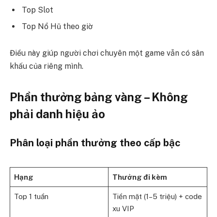
Top Slot
Top Nổ Hũ theo giờ
Điều này giúp người chơi chuyên một game vẫn có sân
khấu của riêng mình.
Phần thưởng bảng vàng – Không
phải danh hiệu ảo
Phân loại phần thưởng theo cấp bậc
Hạng
Thưởng đi kèm
Top 1 tuần
Tiền mặt (1–5 triệu) + code
xu VIP