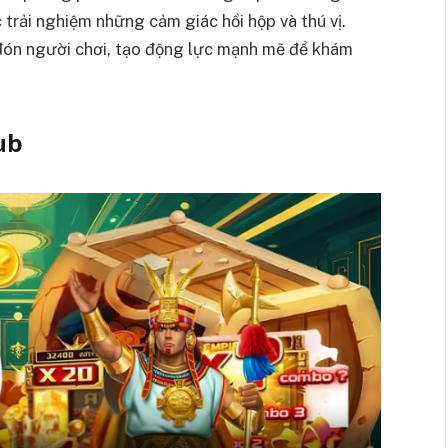
trải nghiệm những cảm giác hồi hộp và thú vị.
ờ đón người chơi, tạo động lực mạnh mẽ để khám
ub