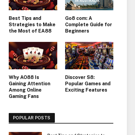
Best Tips and
Go8 com: A
Strategies to Make
Complete Guide for
the Most of EA88
Beginners
Why AO88 Is
Discover S8:
Gaining Attention
Popular Games and
Among Online
Exciting Features
Gaming Fans
POPULAR POSTS