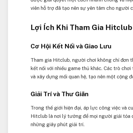
viên hỗ trợ đã tạo nên sự yên tâm cho người ch
Lợi Ích Khi Tham Gia Hitclub
Cơ Hội Kết Nối và Giao Lưu
Tham gia Hitclub, người chơi không chỉ đơn t
kết nối với nhiều game thủ khác. Các trò chơi
và xây dựng mối quan hệ, tạo nên một cộng đ
Giải Trí và Thư Giãn
Trong thế giới hiện đại, áp lực công việc và 
Hitclub là nơi lý tưởng để mọi người giải tỏa
những giây phút giải trí.