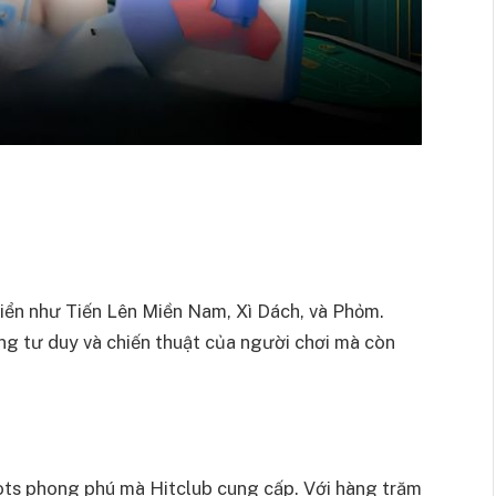
 điển như Tiến Lên Miền Nam, Xì Dách, và Phỏm.
ng tư duy và chiến thuật của người chơi mà còn
ts phong phú mà Hitclub cung cấp. Với hàng trăm