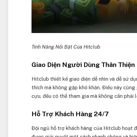
Tính Năng Nổi Bật Của Hitclub
Giao Diện Người Dùng Thân Thiện
Hitclub thiết kế giao diện dễ nhìn và dễ sử d
thích mà không gặp khó khăn. Điều này cũng 
cựu, đều có thể tham gia mà không cần phải lo
Hỗ Trợ Khách Hàng 24/7
Đội ngũ hỗ trợ khách hàng của Hitclub hoạt 
được giải quyết một cách nhanh chóng và hiệu