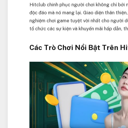
Hitclub chinh phục người chơi không chỉ bởi 
độc đáo mà nó mang lại. Giao diện thân thiện,
nghiệm chơi game tuyệt vời nhất cho người 
tổ chức các sự kiện và khuyến mãi hấp dẫn, 
Các Trò Chơi Nổi Bật Trên H