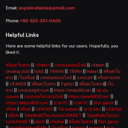
Email:
angelicahjone@gmail.com
Phone:
+92-325-301-0405
Helpful Links
Here are some helpful links for our users. Hopefully, you
liked it.
สล็อตเว็บตรง
||
Ufabet
||
แทงบอลออนไลน์
||
ufabet
||
choáng club
||
bj88
||
78WIN
||
78Win
||
hubet
||
สล็อตเว็บ
ตรง
||
เว็บสล็อต
||
แทงบอลออนไลน์
||
แทงบอล
||
สล็อตวอเลท
||
UFA656
||
สล็อตเว็บตรง
||
Pgslot
||
สล็อตเว็บตรง
||
เว็บ
ตรง
||
แทงบอลยูฟ่าเบท
||
https://vmax66.net
||
tài xỉu
sunwin
||
แทงบอลโลกออนไลน์
||
https://new8838.net
||
https://shbet800.com
||
บาคาร่า
||
บาคาร่า
||
slot gacor
||
สล็อต
|
สล็อต
||
UFA365
||
Tải sunwin
||
tỷ lệ kèo
||
b52club
|
สล็อต
||
Taladballเว็บแทงบอลUFABET
||
Taladballเว็บแทง
บอลUFABET
||
abc8
||
ufathai
||
สล็อตเว็บตรง
||
Slot gacor
||
ทางเข้าufabetมือถือ
|
เว็บสล็อต
|
sunwin
|
sunwin
|
หวย