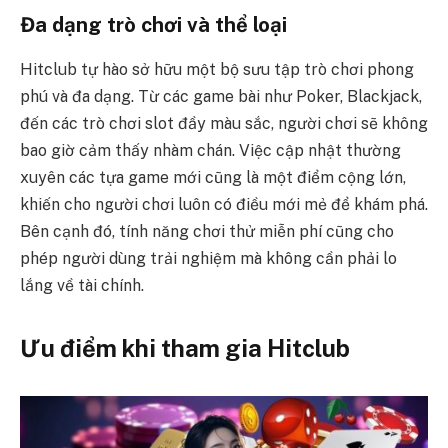
Đa dạng trò chơi và thể loại
Hitclub tự hào sở hữu một bộ sưu tập trò chơi phong
phú và đa dạng. Từ các game bài như Poker, Blackjack,
đến các trò chơi slot đầy màu sắc, người chơi sẽ không
bao giờ cảm thấy nhàm chán. Việc cập nhật thường
xuyên các tựa game mới cũng là một điểm cộng lớn,
khiến cho người chơi luôn có điều mới mẻ để khám phá.
Bên cạnh đó, tính năng chơi thử miễn phí cũng cho
phép người dùng trải nghiệm mà không cần phải lo
lắng về tài chính.
Ưu điểm khi tham gia Hitclub