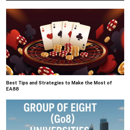
Best Tips and Strategies to Make the Most of
EA88