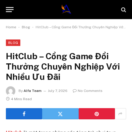
-
-
Home
Blog
HitClub – Cổng Game Đổi Thưởng Chuyên Nghiệp Với Nhiều Ưu Đãi
BLOG
HitClub – Cổng Game Đổi
Thưởng Chuyên Nghiệp Với
Nhiều Ưu Đãi
By
Alfa Team
July 7, 2026
No Comments
4 Mins Read