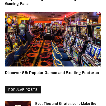
Gaming Fans
Discover S8: Popular Games and Exciting Features
POPULAR POSTS
Best Tips and Strategies to Make the