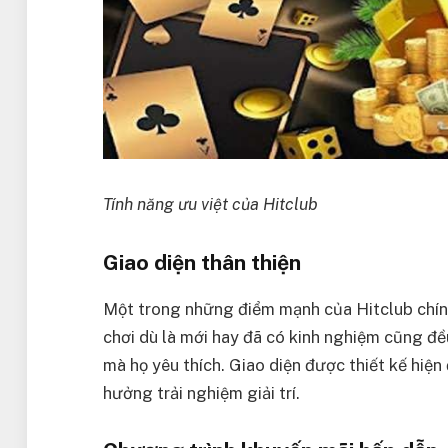
Tính năng ưu việt của Hitclub
Giao diện thân thiện
Một trong những điểm mạnh của Hitclub chính
chơi dù là mới hay đã có kinh nghiệm cũng đề
mà họ yêu thích. Giao diện được thiết kế hiện
hưởng trải nghiệm giải trí.