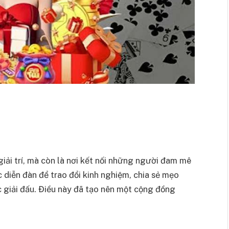
iải trí, mà còn là nơi kết nối những người đam mê
 diễn đàn để trao đổi kinh nghiệm, chia sẻ mẹo
c giải đấu. Điều này đã tạo nên một cộng đồng