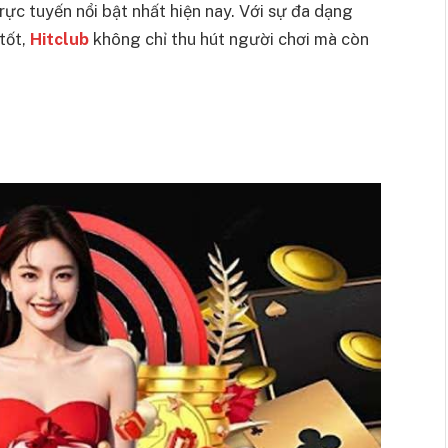
trực tuyến nổi bật nhất hiện nay. Với sự đa dạng
tốt,
Hitclub
không chỉ thu hút người chơi mà còn