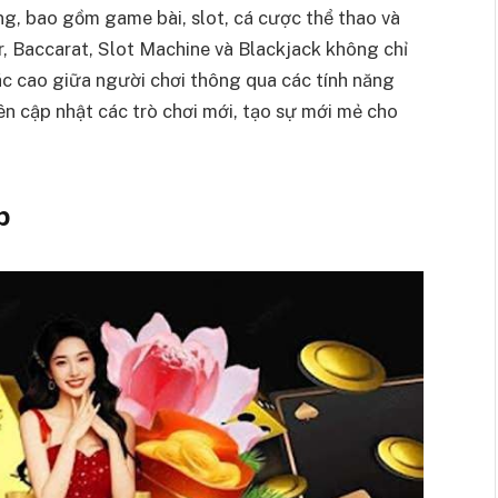
ng, bao gồm game bài, slot, cá cược thể thao và
r, Baccarat, Slot Machine và Blackjack không chỉ
c cao giữa người chơi thông qua các tính năng
n cập nhật các trò chơi mới, tạo sự mới mẻ cho
b