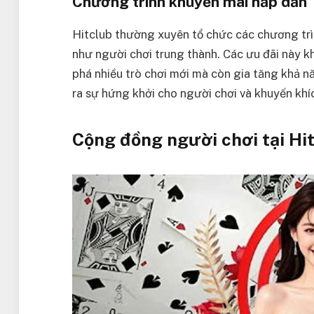
Chương trình khuyến mãi hấp dẫn
Hitclub thường xuyên tổ chức các chương tr
như người chơi trung thành. Các ưu đãi này k
phá nhiều trò chơi mới mà còn gia tăng khả n
ra sự hứng khởi cho người chơi và khuyến khí
Cộng đồng người chơi tại Hi