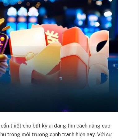
u cần thiết cho bất kỳ ai đang tìm cách nâng cao
hu trong môi trường cạnh tranh hiện nay. Với sự