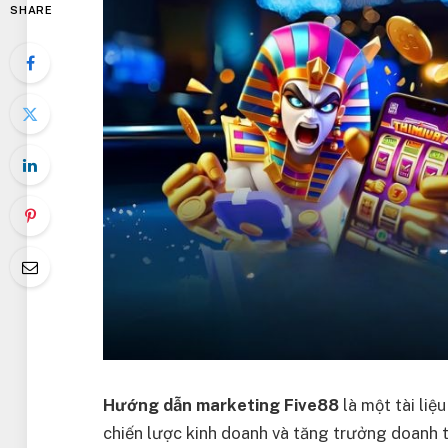
SHARE
Hướng dẫn marketing Five88
là một tài liệ
chiến lược kinh doanh và tăng trưởng doanh t