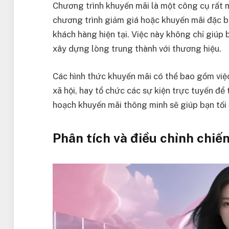
Chương trình khuyến mãi là một công cụ rất 
chương trình giảm giá hoặc khuyến mãi đặc b
khách hàng hiện tại. Việc này không chỉ giúp 
xây dựng lòng trung thành với thương hiệu.
Các hình thức khuyến mãi có thể bao gồm việ
xã hội, hay tổ chức các sự kiện trực tuyến đ
hoạch khuyến mãi thông minh sẽ giúp bạn tối
Phân tích và điều chỉnh chiế