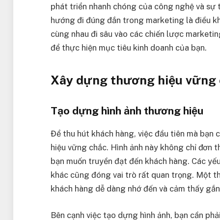
phát triển nhanh chóng của công nghệ và sự t
hướng đi đúng đắn trong marketing là điều khô
cùng nhau đi sâu vào các chiến lược marketi
để thực hiện mục tiêu kinh doanh của bạn.
Xây dựng thương hiệu vững
Tạo dựng hình ảnh thương hiệu
Để thu hút khách hàng, việc đầu tiên mà bạn 
hiệu vững chắc. Hình ảnh này không chỉ đơn 
bạn muốn truyền đạt đến khách hàng. Các yếu 
khác cũng đóng vai trò rất quan trọng. Một t
khách hàng dễ dàng nhớ đến và cảm thấy gắn
Bên cạnh việc tạo dựng hình ảnh, bạn cần phải