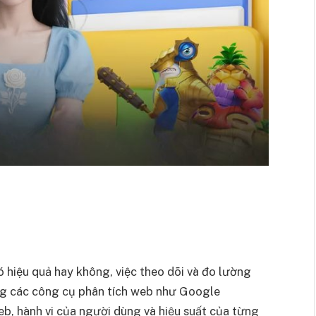
 hiệu quả hay không, việc theo dõi và đo lường
ụng các công cụ phân tích web như Google
eb, hành vi của người dùng và hiệu suất của từng