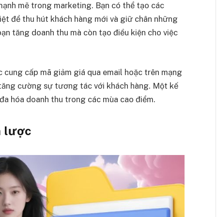
mạnh mẽ trong marketing. Bạn có thể tạo các
iệt để thu hút khách hàng mới và giữ chân những
bạn tăng doanh thu mà còn tạo điều kiện cho việc
c cung cấp mã giảm giá qua email hoặc trên mạng
ể tăng cường sự tương tác với khách hàng. Một kế
 đa hóa doanh thu trong các mùa cao điểm.
n lược