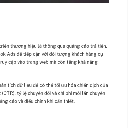
riển thương hiệu là thông qua quảng cáo trả tiền.
k Ads để tiếp cận với đối tượng khách hàng cụ
 truy cập vào trang web mà còn tăng khả năng
ân tích dữ liệu để có thể tối ưu hóa chiến dịch của
 (CTR), tỷ lệ chuyển đổi và chi phí mỗi lần chuyển
ảng cáo và điều chỉnh khi cần thiết.