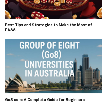
Best Tips and Strategies to Make the Most of
EA88
Go8 com: A Complete Guide for Beginners