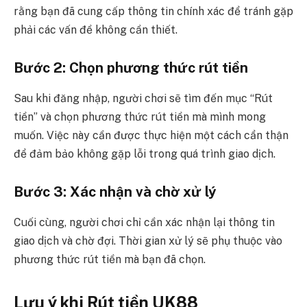
rằng bạn đã cung cấp thông tin chính xác để tránh gặp
phải các vấn đề không cần thiết.
Bước 2: Chọn phương thức rút tiền
Sau khi đăng nhập, người chơi sẽ tìm đến mục “Rút
tiền” và chọn phương thức rút tiền mà mình mong
muốn. Việc này cần được thực hiện một cách cẩn thận
để đảm bảo không gặp lỗi trong quá trình giao dịch.
Bước 3: Xác nhận và chờ xử lý
Cuối cùng, người chơi chỉ cần xác nhận lại thông tin
giao dịch và chờ đợi. Thời gian xử lý sẽ phụ thuộc vào
phương thức rút tiền mà bạn đã chọn.
Lưu ý khi Rút tiền UK88