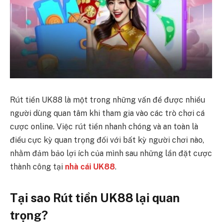
Rút tiền UK88 là một trong những vấn đề được nhiều
người dùng quan tâm khi tham gia vào các trò chơi cá
cược online. Việc rút tiền nhanh chóng và an toàn là
điều cực kỳ quan trọng đối với bất kỳ người chơi nào,
nhằm đảm bảo lợi ích của mình sau những lần đặt cược
thành công tại
nhà cái UK88
.
Tại sao Rút tiền UK88 lại quan
trọng?