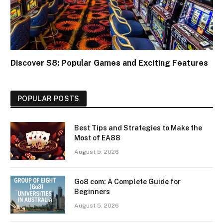
Discover S8: Popular Games and Exciting Features
POPULAR POSTS
Best Tips and Strategies to Make the
Most of EA88
August 5, 2026
Go8 com: A Complete Guide for
Beginners
August 5, 2026