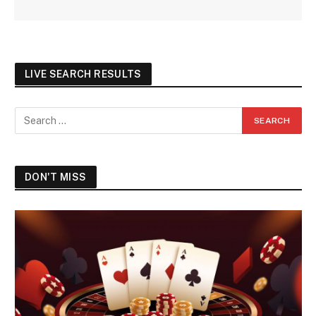
LIVE SEARCH RESULTS
DON'T MISS