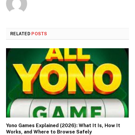
RELATED
POSTS
Yono Games Explained (2026): What It Is, How It
Works, and Where to Browse Safely