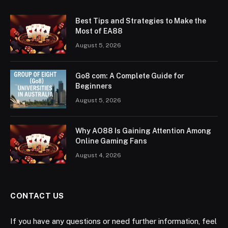
Best Tips and Strategies to Make the
Most of EA88
August 5, 2026
Go8 com: A Complete Guide for
Beginners
August 5, 2026
Why AO88 Is Gaining Attention Among
Online Gaming Fans
August 4, 2026
CONTACT US
If you have any questions or need further information, feel