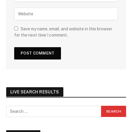
Save my name, email, and website in this browser
for the next time I comment.
LIVE SEARCH RESULTS