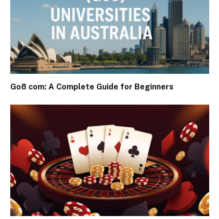
Go8 com: A Complete Guide for Beginners