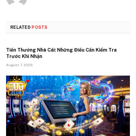
RELATED
POSTS
Tiền Thưởng Nhà Cái: Những Điều Cần Kiểm Tra
Trước Khi Nhận
August 7, 2026