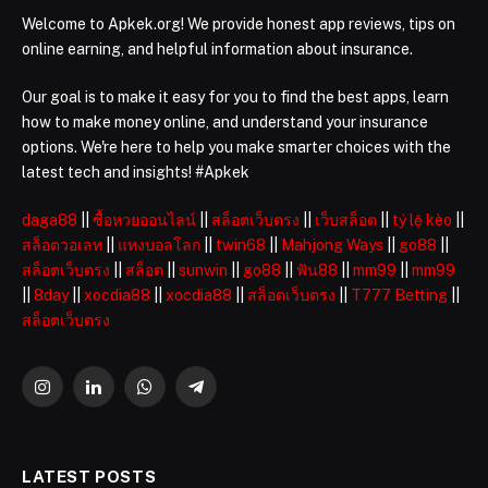
Welcome to Apkek.org! We provide honest app reviews, tips on
online earning, and helpful information about insurance.
Our goal is to make it easy for you to find the best apps, learn
how to make money online, and understand your insurance
options. We're here to help you make smarter choices with the
latest tech and insights! #Apkek
daga88
||
ซื้อหวยออนไลน์
||
สล็อตเว็บตรง
||
เว็บสล็อต
||
tỷ lệ kèo
||
สล็อตวอเลท
||
แทงบอลโลก
||
twin68
||
Mahjong Ways
||
go88
||
สล็อตเว็บตรง
||
สล็อต
||
sunwin
||
go88
||
ฟัน88
||
mm99
||
mm99
||
8day
||
xocdia88
||
xocdia88
||
สล็อตเว็บตรง
||
T777 Betting
||
สล็อตเว็บตรง
Instagram
LinkedIn
WhatsApp
Telegram
LATEST POSTS