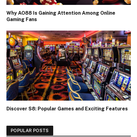
Why AO88 Is Gaining Attention Among Online
Gaming Fans
Discover S8: Popular Games and Exciting Features
POPULAR POSTS