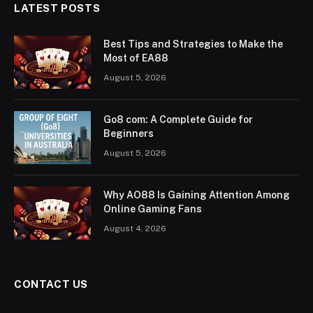
LATEST POSTS
Best Tips and Strategies to Make the
Most of EA88
August 5, 2026
Go8 com: A Complete Guide for
Beginners
August 5, 2026
Why AO88 Is Gaining Attention Among
Online Gaming Fans
August 4, 2026
CONTACT US