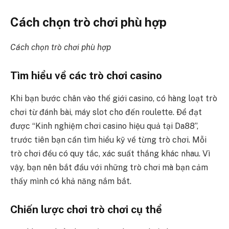
Cách chọn trò chơi phù hợp
Cách chọn trò chơi phù hợp
Tìm hiểu về các trò chơi casino
Khi bạn bước chân vào thế giới casino, có hàng loạt trò
chơi từ đánh bài, máy slot cho đến roulette. Để đạt
được “Kinh nghiệm chơi casino hiệu quả tại Da88”,
trước tiên bạn cần tìm hiểu kỹ về từng trò chơi. Mỗi
trò chơi đều có quy tắc, xác suất thắng khác nhau. Vì
vậy, bạn nên bắt đầu với những trò chơi mà bạn cảm
thấy mình có khả năng nắm bắt.
Chiến lược chơi trò chơi cụ thể