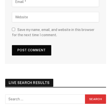
Save my name, email, and website in this browser
for the next time I comment.
LIVE SEARCH RESULTS