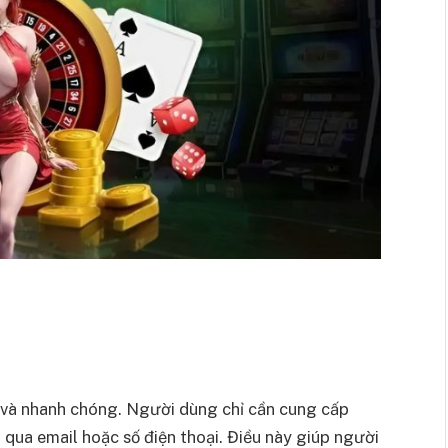
 và nhanh chóng. Người dùng chỉ cần cung cấp
 qua email hoặc số điện thoại. Điều này giúp người