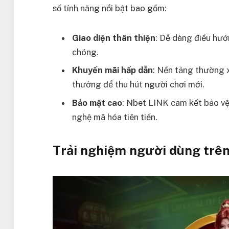
số tính năng nổi bật bao gồm:
Giao diện thân thiện
: Dễ dàng điều hướ
chóng.
Khuyến mãi hấp dẫn
: Nền tảng thường 
thưởng để thu hút người chơi mới.
Bảo mật cao
: Nbet LINK cam kết bảo v
nghệ mã hóa tiên tiến.
Trải nghiệm người dùng trê