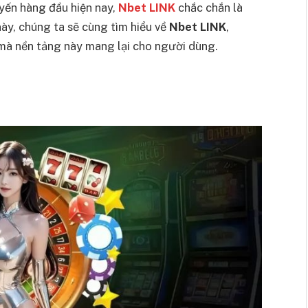
yến hàng đầu hiện nay,
Nbet LINK
chắc chắn là
này, chúng ta sẽ cùng tìm hiểu về
Nbet LINK
,
mà nền tảng này mang lại cho người dùng.