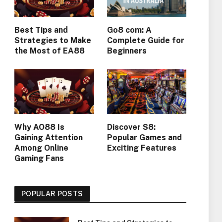
Best Tips and
Go8 com: A
Strategies to Make
Complete Guide for
the Most of EA88
Beginners
Why AO88 Is
Discover S8:
Gaining Attention
Popular Games and
Among Online
Exciting Features
Gaming Fans
POPULAR POSTS