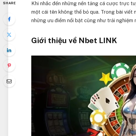
Khi nhắc đến những nền tảng cá cược trực tu
SHARE
một cái tên không thể bỏ qua. Trong bài viết 
những ưu điểm nổi bật cũng như trải nghiệm 
Giới thiệu về Nbet LINK