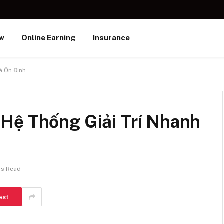
ew
Online Earning
Insurance
à Ổn Định
Hệ Thống Giải Trí Nhanh
ns Read
est