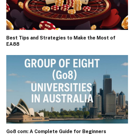
Best Tips and Strategies to Make the Most of
EA88
Go8 com: A Complete Guide for Beginners