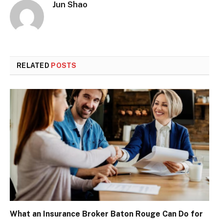
Jun Shao
RELATED
POSTS
What an Insurance Broker Baton Rouge Can Do for