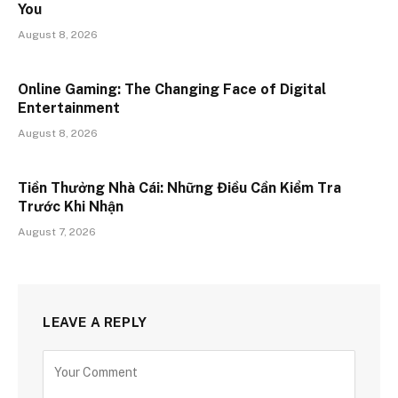
You
August 8, 2026
Online Gaming: The Changing Face of Digital
Entertainment
August 8, 2026
Tiền Thưởng Nhà Cái: Những Điều Cần Kiểm Tra
Trước Khi Nhận
August 7, 2026
LEAVE A REPLY