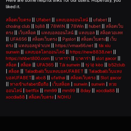
Here are some helpful links for our users. Hopefully, you
liked it.
สล็อตเว็บตรง
||
Ufabet
||
แทงบอลออนไลน์
||
ufabet
||
choáng club
||
bj88
||
78WIN
||
78Win
||
hubet
||
สล็อตเว็บ
ตรง
||
เว็บสล็อต
||
แทงบอลออนไลน์
||
แทงบอล
||
สล็อตวอเลท
||
UFA656
||
สล็อตเว็บตรง
||
Pgslot
||
สล็อตเว็บตรง
||
เว็บ
ตรง
||
แทงบอลยูฟ่าเบท
||
https://vmax66.net
||
tài xỉu
sunwin
||
แทงบอลโลกออนไลน์
||
https://new8838.net
||
https://shbet800.com
||
บาคาร่า
||
บาคาร่า
||
slot gacor
||
สล็อต
|
สล็อต
||
UFA365
||
Tải sunwin
||
tỷ lệ kèo
||
b52club
|
สล็อต
||
Taladballเว็บแทงบอลUFABET
||
Taladballเว็บแทง
บอลUFABET
||
abc8
||
ufathai
||
สล็อตเว็บตรง
||
Slot gacor
||
ทางเข้าufabetมือถือ
|
เว็บสล็อต
|
sunwin
|
sunwin
|
หวย
ออนไลน์
|
betflix
||
mm99
||
mm99
||
8day
||
xocdia88
||
xocdia88
|
สล็อตเว็บตรง
|
NOHU