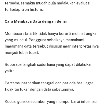
tersedia, semakin mudah pula melakukan evaluasi
terhadap tren historis.
Cara Membaca Data dengan Benar
Membaca statistik tidak hanya berarti melihat angka
yang muncul. Pengguna sebaiknya memahami
bagaimana data tersebut disusun agar interpretasinya
menjadi lebih tepat.
Beberapa langkah sederhana yang dapat dilakukan
yaitu:
Pertama, perhatikan tanggal dan periode hasil agar
tidak tertukar dengan data sebelumnya.
Kedua, gunakan sumber yang memperbarui informasi