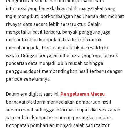
Pengeluaran Macau hari ini menjadi salah satu
informasi yang banyak dicari oleh masyarakat yang
ingin mengikuti perkembangan hasil harian dan melihat
riwayat data secara lebih terstruktur. Selain
mengetahui hasil terbaru, banyak pengguna juga
memanfaatkan kumpulan data historis untuk
memahami pola, tren, dan statistik dari waktu ke
waktu. Dengan penyajian informasi yang rapi, proses
pencarian data menjadi lebih mudah sehingga
pengguna dapat membandingkan hasil terbaru dengan
periode sebelumnya.
Dalam era digital saat ini,
Pengeluaran Macau
,
berbagai platform menyediakan pembaruan hasil
secara cepat sehingga informasi dapat diakses kapan
saja melalui komputer maupun perangkat seluler.
Kecepatan pembaruan menjadi salah satu faktor