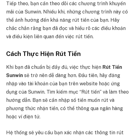
Tiếp theo, bạn cần theo dõi các chương trình khuyến
mãi của Sunwin. Nhiều khi, những chương trình này có
thể ảnh hưởng đến khả năng rút tiền của bạn. Hãy
chắc chắn rằng bạn đã đọc và hiểu rõ các điều khoản
và điều kiện liên quan đến việc rút tiền.
Cách Thực Hiện Rút Tiền
Khi bạn đã chuẩn bị đầy đủ, việc thực hiện
Rút Tiền
Sunwin
sẽ trở nên dễ dàng hơn. Đầu tiên, hãy đăng
nhập vào tài khoản của bạn trên website hoặc ứng
dụng của Sunwin. Tìm kiếm mục “Rút tiền” và làm theo
hướng dẫn. Bạn sẽ cần nhập số tiền muốn rút và
phương thức nhận tiền, có thể thông qua ngân hàng
hoặc ví điện tử.
Hệ thống sẽ yêu cầu bạn xác nhận các thông tin rút