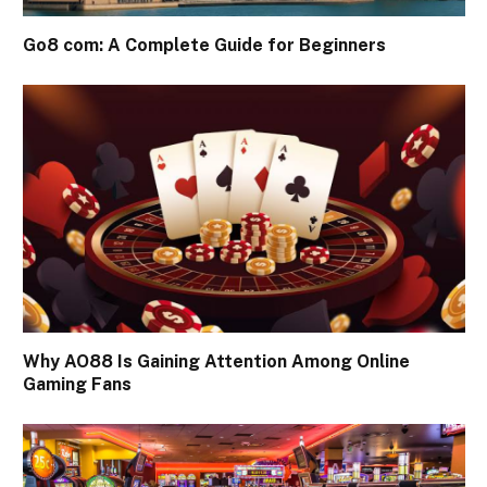
Go8 com: A Complete Guide for Beginners
Why AO88 Is Gaining Attention Among Online
Gaming Fans