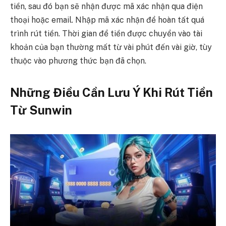
tiền, sau đó bạn sẽ nhận được mã xác nhận qua điện
thoại hoặc email. Nhập mã xác nhận để hoàn tất quá
trình rút tiền. Thời gian để tiền được chuyển vào tài
khoản của bạn thường mất từ vài phút đến vài giờ, tùy
thuộc vào phương thức bạn đã chọn.
Những Điều Cần Lưu Ý Khi Rút Tiền
Từ Sunwin