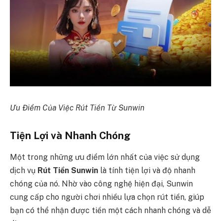
Ưu Điểm Của Việc Rút Tiền Từ Sunwin
Tiện Lợi và Nhanh Chóng
Một trong những ưu điểm lớn nhất của việc sử dụng
dịch vụ
Rút Tiền Sunwin
là tính tiện lợi và độ nhanh
chóng của nó. Nhờ vào công nghệ hiện đại, Sunwin
cung cấp cho người chơi nhiều lựa chọn rút tiền, giúp
bạn có thể nhận được tiền một cách nhanh chóng và dễ