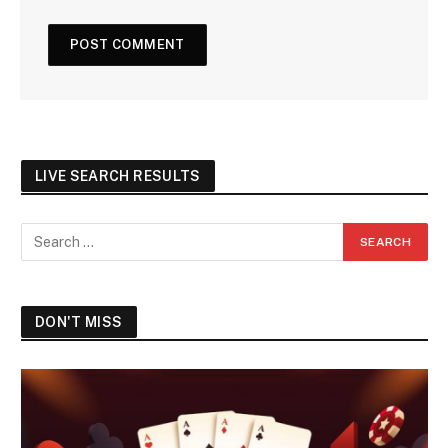
LIVE SEARCH RESULTS
DON'T MISS