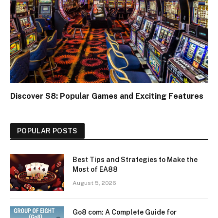
Discover S8: Popular Games and Exciting Features
POPULAR POSTS
Best Tips and Strategies to Make the
Most of EA88
August 5, 2026
Go8 com: A Complete Guide for