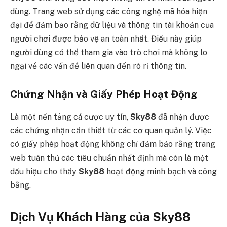
dùng. Trang web sử dụng các công nghệ mã hóa hiện
đại để đảm bảo rằng dữ liệu và thông tin tài khoản của
người chơi được bảo vệ an toàn nhất. Điều này giúp
người dùng có thể tham gia vào trò chơi mà không lo
ngại về các vấn đề liên quan đến rò rỉ thông tin.
Chứng Nhận và Giấy Phép Hoạt Động
Là một nền tảng cá cược uy tín,
Sky88
đã nhận được
các chứng nhận cần thiết từ các cơ quan quản lý. Việc
có giấy phép hoạt động không chỉ đảm bảo rằng trang
web tuân thủ các tiêu chuẩn nhất định mà còn là một
dấu hiệu cho thấy
Sky88
hoạt động minh bạch và công
bằng.
Dịch Vụ Khách Hàng của Sky88