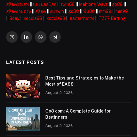
สล็อตวอเลท
||
แทงบอลโลก
||
twin68
||
Mahjong Ways
||
go88
||
สล็อตเว็บตรง
||
สล็อต
||
sunwin
||
go88
||
ฟัน88
||
mm99
||
mm99
||
8day
||
xocdia88
||
xocdia88
||
สล็อตเว็บตรง
||
T777 Betting
Instagram
LinkedIn
WhatsApp
Telegram
LATEST POSTS
Best Tips and Strategies to Make the
Most of EA88
August 5, 2026
Go8 com: A Complete Guide for
Beginners
August 5, 2026