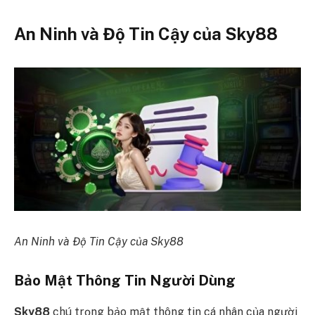
An Ninh và Độ Tin Cậy của Sky88
An Ninh và Độ Tin Cậy của Sky88
Bảo Mật Thông Tin Người Dùng
Sky88
chú trọng bảo mật thông tin cá nhân của người