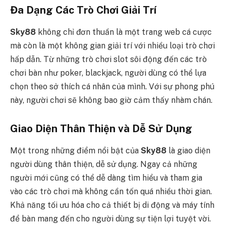
Đa Dạng Các Trò Chơi Giải Trí
Sky88
không chỉ đơn thuần là một trang web cá cược
mà còn là một không gian giải trí với nhiều loại trò chơi
hấp dẫn. Từ những trò chơi slot sôi động đến các trò
chơi bàn như poker, blackjack, người dùng có thể lựa
chọn theo sở thích cá nhân của mình. Với sự phong phú
này, người chơi sẽ không bao giờ cảm thấy nhàm chán.
Giao Diện Thân Thiện và Dễ Sử Dụng
Một trong những điểm nổi bật của
Sky88
là giao diện
người dùng thân thiện, dễ sử dụng. Ngay cả những
người mới cũng có thể dễ dàng tìm hiểu và tham gia
vào các trò chơi mà không cần tốn quá nhiều thời gian.
Khả năng tối ưu hóa cho cả thiết bị di động và máy tính
để bàn mang đến cho người dùng sự tiện lợi tuyệt vời.