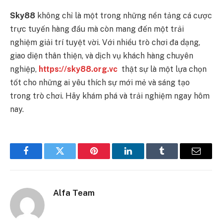
Sky88
không chỉ là một trong những nền tảng cá cược
trực tuyến hàng đầu mà còn mang đến một trải
nghiệm giải trí tuyệt vời. Với nhiều trò chơi đa dạng,
giao diện thân thiện, và dịch vụ khách hàng chuyên
nghiệp,
https://sky88.org.vc
thật sự là một lựa chọn
tốt cho những ai yêu thích sự mới mẻ và sáng tạo
trong trò chơi. Hãy khám phá và trải nghiệm ngay hôm
nay.
Facebook
Twitter
Pinterest
LinkedIn
Tumblr
Email
Alfa Team