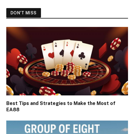
DON'T MISS
Best Tips and Strategies to Make the Most of
EA88