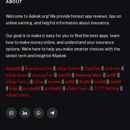
ABOUT
Welcome to Apkek.org! We provide honest app reviews, tips on
online earning, and helpful information about insurance.
Our goal is to make it easy for you to find the best apps, learn
how to make money online, and understand your insurance
options. We're here to help you make smarter choices with the
latest tech and insights! #Apkek
daga88
||
ซื้อหวยออนไลน์
||
สล็อตเว็บตรง
||
เว็บสล็อต
||
tỷ lệ kèo
||
สล็อตวอเลท
||
แทงบอลโลก
||
twin68
||
Mahjong Ways
||
go88
||
สล็อตเว็บตรง
||
สล็อต
||
sunwin
||
go88
||
ฟัน88
||
mm99
||
mm99
||
8day
||
xocdia88
||
xocdia88
||
สล็อตเว็บตรง
||
T777 Betting
||
สล็อตเว็บตรง
Instagram
LinkedIn
WhatsApp
Telegram