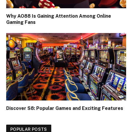
Why AO88 Is Gaining Attention Among Online
Gaming Fans
Discover S8: Popular Games and Exciting Features
POPULAR POSTS