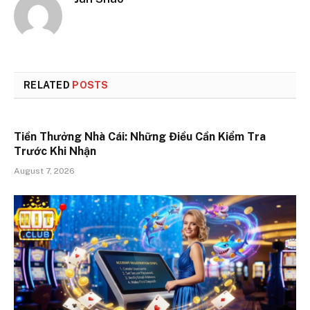
RELATED
POSTS
Tiền Thưởng Nhà Cái: Những Điều Cần Kiểm Tra
Trước Khi Nhận
August 7, 2026