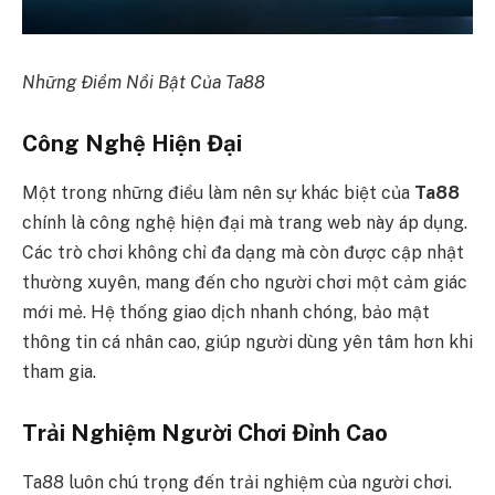
Những Điểm Nổi Bật Của Ta88
Công Nghệ Hiện Đại
Một trong những điều làm nên sự khác biệt của
Ta88
chính là công nghệ hiện đại mà trang web này áp dụng.
Các trò chơi không chỉ đa dạng mà còn được cập nhật
thường xuyên, mang đến cho người chơi một cảm giác
mới mẻ. Hệ thống giao dịch nhanh chóng, bảo mật
thông tin cá nhân cao, giúp người dùng yên tâm hơn khi
tham gia.
Trải Nghiệm Người Chơi Đỉnh Cao
Ta88 luôn chú trọng đến trải nghiệm của người chơi.