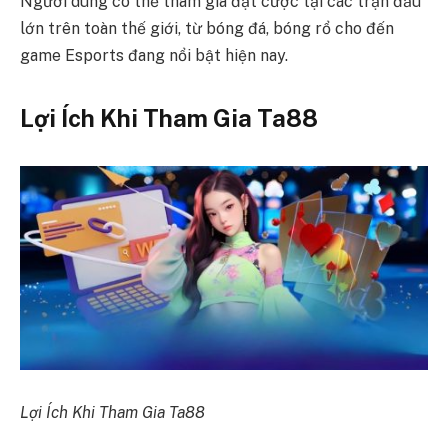
Người dùng có thể tham gia đặt cược tại các trận đấu
lớn trên toàn thế giới, từ bóng đá, bóng rổ cho đến
game Esports đang nổi bật hiện nay.
Lợi Ích Khi Tham Gia Ta88
Lợi Ích Khi Tham Gia Ta88