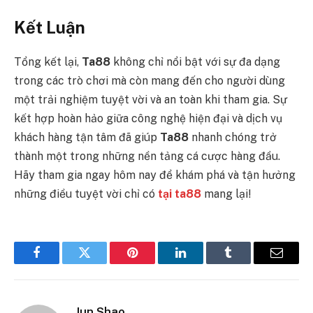
Kết Luận
Tổng kết lại,
Ta88
không chỉ nổi bật với sự đa dạng
trong các trò chơi mà còn mang đến cho người dùng
một trải nghiệm tuyệt vời và an toàn khi tham gia. Sự
kết hợp hoàn hảo giữa công nghệ hiện đại và dịch vụ
khách hàng tận tâm đã giúp
Ta88
nhanh chóng trở
thành một trong những nền tảng cá cược hàng đầu.
Hãy tham gia ngay hôm nay để khám phá và tận hưởng
những điều tuyệt vời chỉ có
tại ta88
mang lại!
Facebook
Twitter
Pinterest
LinkedIn
Tumblr
Email
Jun Shao