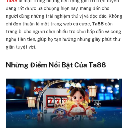
Ta88
là một trong những nền tảng giải trí trực tuyến
đang rất được ưa chuộng hiện nay, mang đến cho
người dùng những trải nghiệm thú vị và độc đáo. Không
chỉ đơn thuần là một trang web cá cược,
Ta88
còn
trang bị cho người chơi nhiều trò chơi hấp dẫn và công
nghệ tiên tiến, giúp họ tận hưởng những giây phút thư
giãn tuyệt vời.
Những Điểm Nổi Bật Của Ta88