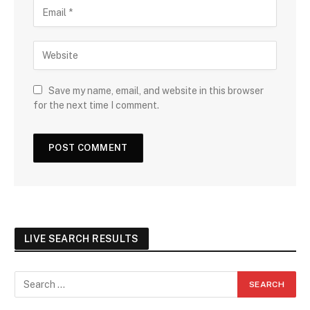
Save my name, email, and website in this browser
for the next time I comment.
LIVE SEARCH RESULTS