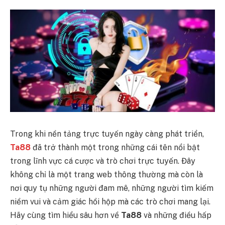
Trong khi nền tảng trực tuyến ngày càng phát triển,
Ta88
đã trở thành một trong những cái tên nổi bật
trong lĩnh vực cá cược và trò chơi trực tuyến. Đây
không chỉ là một trang web thông thường mà còn là
nơi quy tụ những người đam mê, những người tìm kiếm
niềm vui và cảm giác hồi hộp mà các trò chơi mang lại.
Hãy cùng tìm hiểu sâu hơn về
Ta88
và những điều hấp