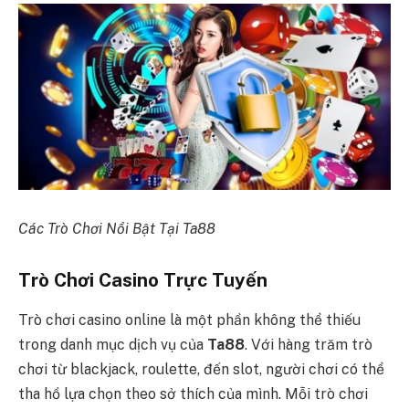
Các Trò Chơi Nổi Bật Tại Ta88
Trò Chơi Casino Trực Tuyến
Trò chơi casino online là một phần không thể thiếu
trong danh mục dịch vụ của
Ta88
. Với hàng trăm trò
chơi từ blackjack, roulette, đến slot, người chơi có thể
tha hồ lựa chọn theo sở thích của mình. Mỗi trò chơi