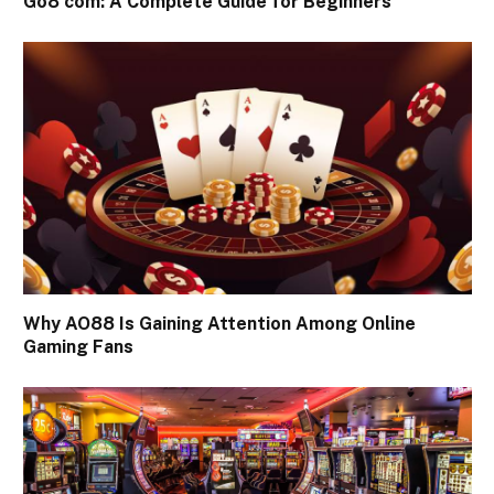
Go8 com: A Complete Guide for Beginners
Why AO88 Is Gaining Attention Among Online
Gaming Fans