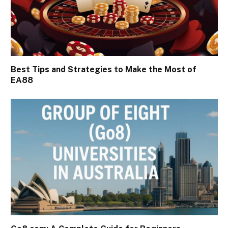
Best Tips and Strategies to Make the Most of
EA88