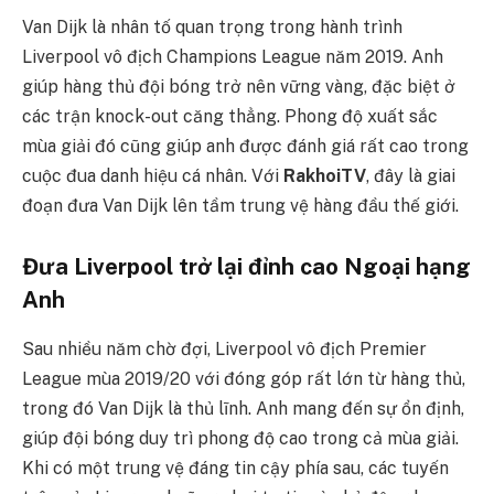
Van Dijk là nhân tố quan trọng trong hành trình
Liverpool vô địch Champions League năm 2019. Anh
giúp hàng thủ đội bóng trở nên vững vàng, đặc biệt ở
các trận knock-out căng thẳng. Phong độ xuất sắc
mùa giải đó cũng giúp anh được đánh giá rất cao trong
cuộc đua danh hiệu cá nhân. Với
RakhoiTV
, đây là giai
đoạn đưa Van Dijk lên tầm trung vệ hàng đầu thế giới.
Đưa Liverpool trở lại đỉnh cao Ngoại hạng
Anh
Sau nhiều năm chờ đợi, Liverpool vô địch Premier
League mùa 2019/20 với đóng góp rất lớn từ hàng thủ,
trong đó Van Dijk là thủ lĩnh. Anh mang đến sự ổn định,
giúp đội bóng duy trì phong độ cao trong cả mùa giải.
Khi có một trung vệ đáng tin cậy phía sau, các tuyến