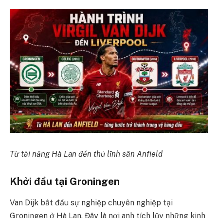
Từ tài năng Hà Lan đến thủ lĩnh sân Anfield
Khởi đầu tại Groningen
Van Dijk bắt đầu sự nghiệp chuyên nghiệp tại
Groningen ở Hà Lan. Đây là nơi anh tích lũy những kinh