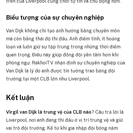
trên của Liverpool cũng chơi tự tin và chủ động hơn.
Biểu tượng của sự chuyên nghiệp
Van Dijk không chỉ tạo ảnh hưởng bằng chuyên môn
mà còn bằng thái độ thi đấu. Anh điềm tĩnh, ít hoảng
loạn và luôn giữ sự tập trung trong những thời điểm
quan trọng. Điều này giúp đồng đội yên tâm hơn khi
phòng ngự. RakhoiTV nhận định sự chuyên nghiệp của
Van Dijk là lý do anh được tin tưởng trao băng đội
trưởng tại một CLB lớn như Liverpool.
Kết luận
Virgil van Dijk là trung vệ của CLB nào
? Câu trả lời là
Liverpool, nơi anh đang thi đấu ở vị trí trung vệ và giữ
vai trò đội trưởng. Kể từ khi gia nhập đội bóng năm