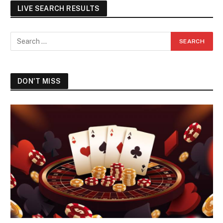
LIVE SEARCH RESULTS
DON'T MISS