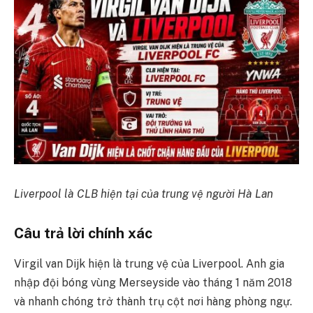
Liverpool là CLB hiện tại của trung vệ người Hà Lan
Câu trả lời chính xác
Virgil van Dijk hiện là trung vệ của Liverpool. Anh gia
nhập đội bóng vùng Merseyside vào tháng 1 năm 2018
và nhanh chóng trở thành trụ cột nơi hàng phòng ngự.