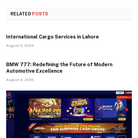
RELATED
POSTS
International Cargo Services in Lahore
August 6, 2026
BMW 777: Redefining the Future of Modern
Automotive Excellence
August 6, 2026