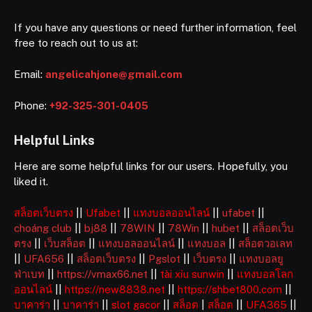
If you have any questions or need further information, feel
free to reach out to us at:
Email:
angelicahjone@gmail.com
Phone:
+92-325-301-0405
Helpful Links
Here are some helpful links for our users. Hopefully, you
liked it.
สล็อตเว็บตรง
||
Ufabet
||
แทงบอลออนไลน์
||
ufabet
||
choáng club
||
bj88
||
78WIN
||
78Win
||
hubet
||
สล็อตเว็บ
ตรง
||
เว็บสล็อต
||
แทงบอลออนไลน์
||
แทงบอล
||
สล็อตวอเลท
||
UFA656
||
สล็อตเว็บตรง
||
Pgslot
||
เว็บตรง
||
แทงบอลยู
ฟ่าเบท
||
https://vmax66.net
||
tài xỉu sunwin
||
แทงบอลโลก
ออนไลน์
||
https://new8838.net
||
https://shbet800.com
||
บาคาร่า
||
บาคาร่า
||
slot gacor
||
สล็อต
|
สล็อต
||
UFA365
||