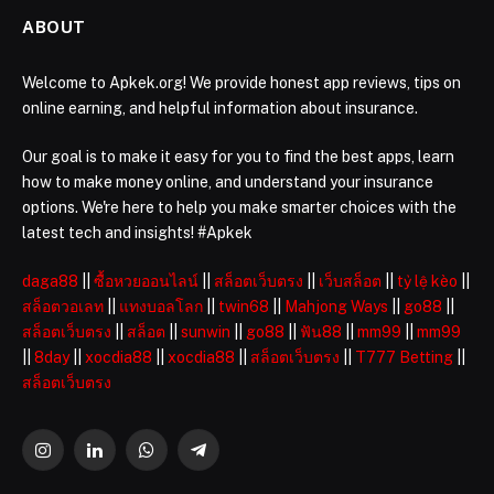
ABOUT
Welcome to Apkek.org! We provide honest app reviews, tips on
online earning, and helpful information about insurance.
Our goal is to make it easy for you to find the best apps, learn
how to make money online, and understand your insurance
options. We're here to help you make smarter choices with the
latest tech and insights! #Apkek
daga88
||
ซื้อหวยออนไลน์
||
สล็อตเว็บตรง
||
เว็บสล็อต
||
tỷ lệ kèo
||
สล็อตวอเลท
||
แทงบอลโลก
||
twin68
||
Mahjong Ways
||
go88
||
สล็อตเว็บตรง
||
สล็อต
||
sunwin
||
go88
||
ฟัน88
||
mm99
||
mm99
||
8day
||
xocdia88
||
xocdia88
||
สล็อตเว็บตรง
||
T777 Betting
||
สล็อตเว็บตรง
Instagram
LinkedIn
WhatsApp
Telegram