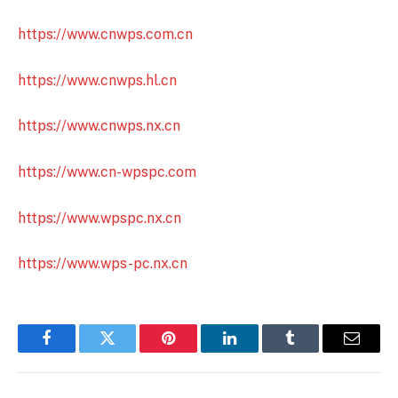
https://www.cnwps.com.cn
https://www.cnwps.hl.cn
https://www.cnwps.nx.cn
https://www.cn-wpspc.com
https://www.wpspc.nx.cn
https://www.wps-pc.nx.cn
Facebook
Twitter
Pinterest
LinkedIn
Tumblr
Email