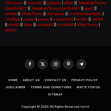
Tải sunwin
||
tỷ lệ kèo
||
b52club
|
สล็อต
||
Taladballเว็บแทง
บอลUFABET
||
Taladballเว็บแทงบอลUFABET
||
abc8
||
ufathai
||
สล็อตเว็บตรง
||
Slot gacor
||
ทางเข้าufabetมือถือ
|
เว็บสล็อต
|
sunwin
|
sunwin
|
หวยออนไลน์
|
betflix
||
mm99
||
mm99
||
8day
||
xocdia88
||
xocdia88
|
สล็อตเว็บตรง
|
NOHU
Facebook
X
Instagram
Pinterest
Telegram
(Twitter)
HOME
ABOUT US
CONTACT US
PRIVACY POLICY
DISCLAIMER
TERMS AND CONDITIONS
WRITE FOR US
SITEMAP
Copyright © 2026 All Rights Reserved
Apkek