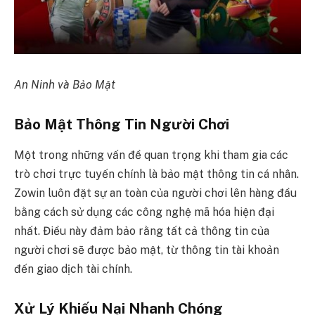
An Ninh và Bảo Mật
Bảo Mật Thông Tin Người Chơi
Một trong những vấn đề quan trọng khi tham gia các
trò chơi trực tuyến chính là bảo mật thông tin cá nhân.
Zowin luôn đặt sự an toàn của người chơi lên hàng đầu
bằng cách sử dụng các công nghệ mã hóa hiện đại
nhất. Điều này đảm bảo rằng tất cả thông tin của
người chơi sẽ được bảo mật, từ thông tin tài khoản
đến giao dịch tài chính.
Xử Lý Khiếu Nại Nhanh Chóng