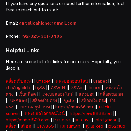
If you have any questions or need further information, feel
free to reach out to us at:
Email:
angelicahjone@gmail.com
Phone:
+92-325-301-0405
Helpful Links
Here are some helpful links for our users. Hopefully, you
liked it.
สล็อตเว็บตรง
||
Ufabet
||
แทงบอลออนไลน์
||
ufabet
||
choáng club
||
bj88
||
78WIN
||
78Win
||
hubet
||
สล็อตเว็บ
ตรง
||
เว็บสล็อต
||
แทงบอลออนไลน์
||
แทงบอล
||
สล็อตวอเลท
||
UFA656
||
สล็อตเว็บตรง
||
Pgslot
||
สล็อตเว็บตรง
||
เว็บ
ตรง
||
แทงบอลยูฟ่าเบท
||
https://vmax66.net
||
tài xỉu
sunwin
||
แทงบอลโลกออนไลน์
||
https://new8838.net
||
https://shbet800.com
||
บาคาร่า
||
บาคาร่า
||
slot gacor
||
สล็อต
|
สล็อต
||
UFA365
||
Tải sunwin
||
tỷ lệ kèo
||
b52club