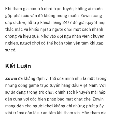
Khi tham gia các trò chơi trực tuyến, không ai muốn
gặp phải các vấn đề không mong muốn. Zowin cung
cấp dịch vụ hỗ trợ khách hàng 24/7 để giải quyết mọi
thắc mắc và khiếu nại từ người chơi một cách nhanh
chóng và hiệu quả. Nhờ vào đội ngũ nhân viên chuyên
nghiệp, người chơi có thể hoàn toàn yên tâm khi gặp
sự cố.
Kết Luận
Zowin
đã khẳng định vị thế của mình như là một trong
những cổng game trực tuyến hàng đầu Việt Nam. Với
sự đa dạng trong trò chơi, chính sách khuyến mãi hấp
dẫn cùng với các biện pháp bảo mật chặt chẽ, Zowin
mang đến cho người chơi không chỉ những phút giây
giải trí mà còn là sự an tâm khi tham gia. Hãy tham gia