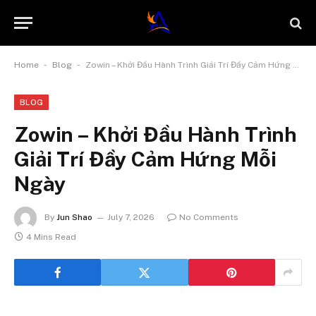
-
-
Home
Blog
Zowin – Khởi Đầu Hành Trình Giải Trí Đầy Cảm Hứng Mỗi Ngày
BLOG
Zowin – Khởi Đầu Hành Trình
Giải Trí Đầy Cảm Hứng Mỗi
Ngày
By
Jun Shao
July 7, 2026
No Comments
4 Mins Read