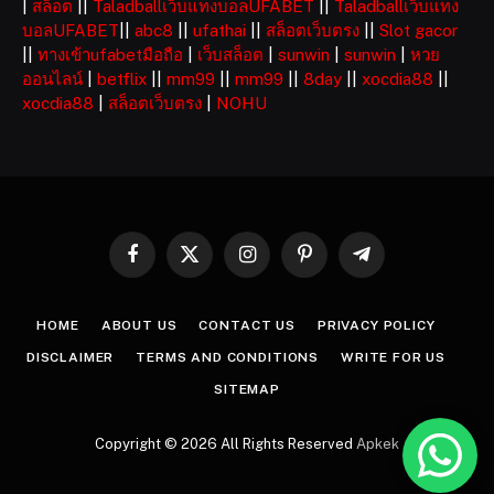
|
สล็อต
||
Taladballเว็บแทงบอลUFABET
||
Taladballเว็บแทง
บอลUFABET
||
abc8
||
ufathai
||
สล็อตเว็บตรง
||
Slot gacor
||
ทางเข้าufabetมือถือ
|
เว็บสล็อต
|
sunwin
|
sunwin
|
หวย
ออนไลน์
|
betflix
||
mm99
||
mm99
||
8day
||
xocdia88
||
xocdia88
|
สล็อตเว็บตรง
|
NOHU
Facebook
X
Instagram
Pinterest
Telegram
(Twitter)
HOME
ABOUT US
CONTACT US
PRIVACY POLICY
DISCLAIMER
TERMS AND CONDITIONS
WRITE FOR US
SITEMAP
Copyright © 2026 All Rights Reserved
Apkek